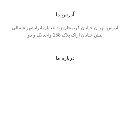
آدرس ما
آدرس: تهران خیابان کریمخان زند خیابان ایرانشهر شمالی
نبش خیابان اراک پلاک 158 واحد یک و دو
درباره ما
دارای بیش از 15سال سابقه در صنف ماشینهای اداری وبا
مجوز تولید و همچنین پروانه کسب از اتحادیه صنف فناوران
رایانه تهران و عضو رسمی سامانه تدارکات دولت ومجوز
فروش به سازمان های دولتی
تماس باما
خط ویژه:
02188341919