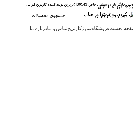
 چاپگر باران سهامی خاص(430543)برترین تولید کننده کارتریج ایرانی
رد کردن به ناوبری
رد کردن به محتوای اصلی
حه نخست
فروشگاه
شارژکارتریج
تماس با ما
درباره ما